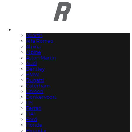
Automerken
Abarth
Alfa Romeo
Alpina
Alpine
Aston Martin
Audi
Bentley
BMW
Bugatti
Caterham
Citroën
Donkervoort
DS
Ferrari
FIAT
Ford
Honda
Hyundai