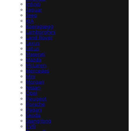
Infiniti
Jaguar
Jeep
KIA
Koenigsegg
Lamborghini
Land Rover
Lexus
Lotus
Maserati
Mazda
McLaren
Mercedes
Mini
Morgan
Nissan
Opel
Peugeot
Porsche
Pagani
Skoda
SsangYong
TVR