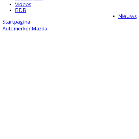
Videos
BDR
Nieuws
Startpagina
Automerken
Mazda