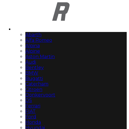
Automerken
Abarth
Alfa Romeo
Alpina
Alpine
Aston Martin
Audi
Bentley
BMW
Bugatti
Caterham
Citroën
Donkervoort
DS
Ferrari
FIAT
Ford
Honda
Hyundai