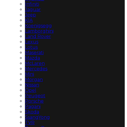
Infiniti
Jaguar
Jeep
KIA
Koenigsegg
Lamborghini
Land Rover
Lexus
Lotus
Maserati
Mazda
McLaren
Mercedes
Mini
Morgan
Nissan
Opel
Peugeot
Porsche
Pagani
Skoda
SsangYong
TVR