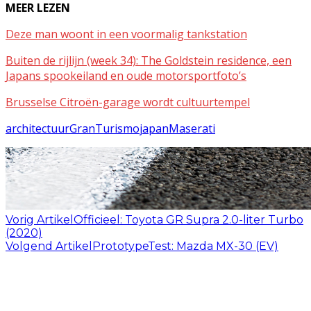
MEER LEZEN
Deze man woont in een voormalig tankstation
Buiten de rijlijn (week 34): The Goldstein residence, een
Japans spookeiland en oude motorsportfoto’s
Brusselse Citroën-garage wordt cultuurtempel
architectuur
GranTurismo
japan
Maserati
Vorig Artikel
Officieel: Toyota GR Supra 2.0-liter Turbo
(2020)
Volgend Artikel
PrototypeTest: Mazda MX-30 (EV)