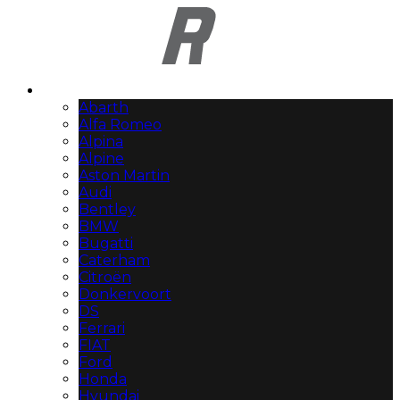
Automerken
Abarth
Alfa Romeo
Alpina
Alpine
Aston Martin
Audi
Bentley
BMW
Bugatti
Caterham
Citroën
Donkervoort
DS
Ferrari
FIAT
Ford
Honda
Hyundai