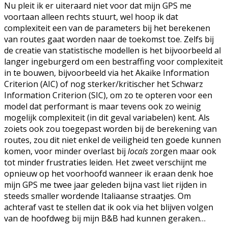
Nu pleit ik er uiteraard niet voor dat mijn GPS me
voortaan alleen rechts stuurt, wel hoop ik dat
complexiteit een van de parameters bij het berekenen
van routes gaat worden naar de toekomst toe. Zelfs bij
de creatie van statistische modellen is het bijvoorbeeld al
langer ingeburgerd om een bestraffing voor complexiteit
in te bouwen, bijvoorbeeld via het Akaike Information
Criterion (AIC) of nog sterker/kritischer het Schwarz
Information Criterion (SIC), om zo te opteren voor een
model dat performant is maar tevens ook zo weinig
mogelijk complexiteit (in dit geval variabelen) kent. Als
zoiets ook zou toegepast worden bij de berekening van
routes, zou dit niet enkel de veiligheid ten goede kunnen
komen, voor minder overlast bij
locals
zorgen maar ook
tot minder frustraties leiden. Het zweet verschijnt me
opnieuw op het voorhoofd wanneer ik eraan denk hoe
mijn GPS me twee jaar geleden bijna vast liet rijden in
steeds smaller wordende Italiaanse straatjes. Om
achteraf vast te stellen dat ik ook via het blijven volgen
van de hoofdweg bij mijn B&B had kunnen geraken…