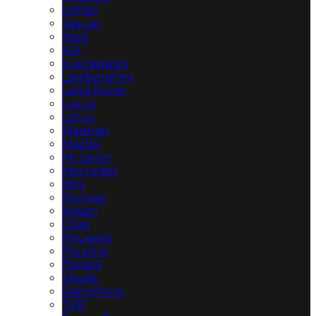
Infiniti
Jaguar
Jeep
KIA
Koenigsegg
Lamborghini
Land Rover
Lexus
Lotus
Maserati
Mazda
McLaren
Mercedes
Mini
Morgan
Nissan
Opel
Peugeot
Porsche
Pagani
Skoda
SsangYong
TVR