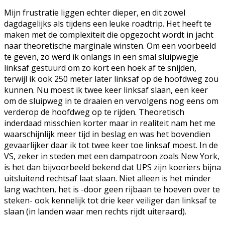
Mijn frustratie liggen echter dieper, en dit zowel
dagdagelijks als tijdens een leuke roadtrip. Het heeft te
maken met de complexiteit die opgezocht wordt in jacht
naar theoretische marginale winsten. Om een voorbeeld
te geven, zo werd ik onlangs in een smal sluipwegje
linksaf gestuurd om zo kort een hoek af te snijden,
terwijl ik ook 250 meter later linksaf op de hoofdweg zou
kunnen. Nu moest ik twee keer linksaf slaan, een keer
om de sluipweg in te draaien en vervolgens nog eens om
verderop de hoofdweg op te rijden. Theoretisch
inderdaad misschien korter maar in realiteit nam het me
waarschijnlijk meer tijd in beslag en was het bovendien
gevaarlijker daar ik tot twee keer toe linksaf moest. In de
VS, zeker in steden met een dampatroon zoals New York,
is het dan bijvoorbeeld bekend dat UPS zijn koeriers bijna
uitsluitend rechtsaf laat slaan. Niet alleen is het minder
lang wachten, het is -door geen rijbaan te hoeven over te
steken- ook kennelijk tot drie keer veiliger dan linksaf te
slaan (in landen waar men rechts rijdt uiteraard).