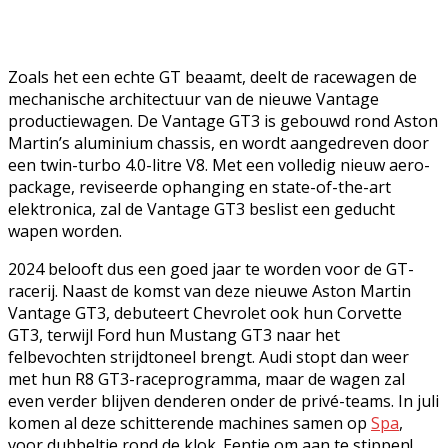
Zoals het een echte GT beaamt, deelt de racewagen de
mechanische architectuur van de nieuwe Vantage
productiewagen. De Vantage GT3 is gebouwd rond Aston
Martin’s aluminium chassis, en wordt aangedreven door
een twin-turbo 4.0-litre V8. Met een volledig nieuw aero-
package, reviseerde ophanging en state-of-the-art
elektronica, zal de Vantage GT3 beslist een geducht
wapen worden.
2024 belooft dus een goed jaar te worden voor de GT-
racerij. Naast de komst van deze nieuwe Aston Martin
Vantage GT3, debuteert Chevrolet ook hun Corvette
GT3, terwijl Ford hun Mustang GT3 naar het
felbevochten strijdtoneel brengt. Audi stopt dan weer
met hun R8 GT3-raceprogramma, maar de wagen zal
even verder blijven denderen onder de privé-teams. In juli
komen al deze schitterende machines samen op
Spa
,
voor dubbeltje rond de klok. Eentje om aan te stippen!