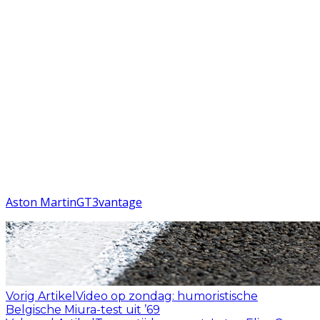
Aston Martin
GT3
vantage
Vorig Artikel
Video op zondag: humoristische
Belgische Miura-test uit ’69