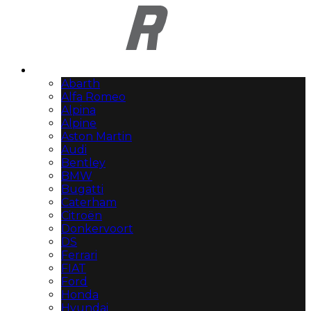
Automerken
Abarth
Alfa Romeo
Alpina
Alpine
Aston Martin
Audi
Bentley
BMW
Bugatti
Caterham
Citroën
Donkervoort
DS
Ferrari
FIAT
Ford
Honda
Hyundai