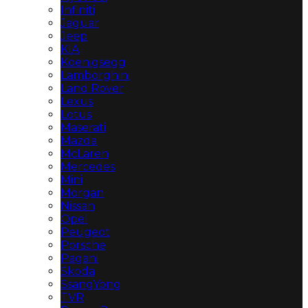
Infiniti
Jaguar
Jeep
KIA
Koenigsegg
Lamborghini
Land Rover
Lexus
Lotus
Maserati
Mazda
McLaren
Mercedes
Mini
Morgan
Nissan
Opel
Peugeot
Porsche
Pagani
Skoda
SsangYong
TVR