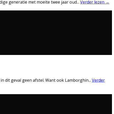
uidige generatie met moeite twee jaar oud
...
Verder lezen →
in dit geval geen afstel. Want ook Lamborghin
...
Verder