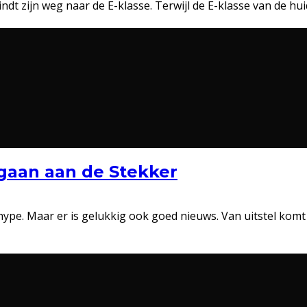
indt zijn weg naar de E-klasse. Terwijl de E-klasse van de h
gaan aan de Stekker
pe. Maar er is gelukkig ook goed nieuws. Van uitstel komt 