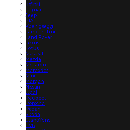
Infiniti
Jaguar
Jeep
KIA
Koenigsegg
Lamborghini
Land Rover
Lexus
Lotus
Maserati
Mazda
McLaren
Mercedes
Mini
Morgan
Nissan
Opel
Peugeot
Porsche
Pagani
Skoda
SsangYong
TVR