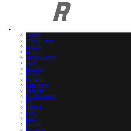
Automerken
Abarth
Alfa Romeo
Alpina
Alpine
Aston Martin
Audi
Bentley
BMW
Bugatti
Caterham
Citroën
Donkervoort
DS
Ferrari
FIAT
Ford
Honda
Hyundai