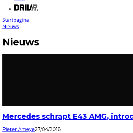
Startpagina
Nieuws
Nieuws
Mercedes schrapt E43 AMG, intro
Pieter Ameye
27/04/2018