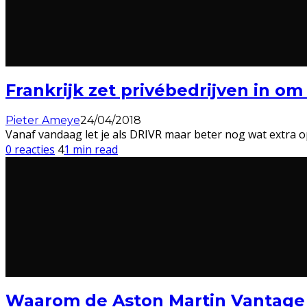
Frankrijk zet privébedrijven in om 
Pieter Ameye
24/04/2018
Vanaf vandaag let je als DRIVR maar beter nog wat extra op 
0 reacties
4
1 min read
Waarom de Aston Martin Vantage 