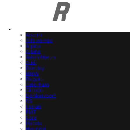
Automerken
Abarth
Alfa Romeo
Alpina
Alpine
Aston Martin
Audi
Bentley
BMW
Bugatti
Caterham
Citroën
Donkervoort
DS
Ferrari
FIAT
Ford
Honda
Hyundai