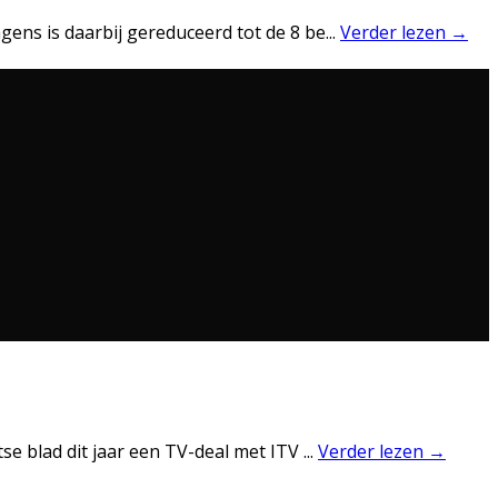
agens is daarbij gereduceerd tot de 8 be
...
Verder lezen →
itse blad dit jaar een TV-deal met ITV
...
Verder lezen →