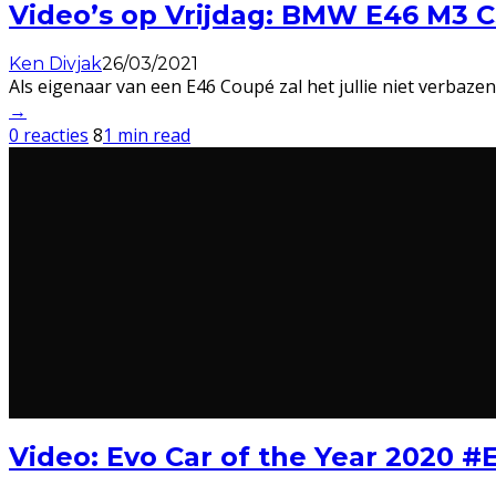
Video’s op Vrijdag: BMW E46 M3 
Ken Divjak
26/03/2021
Als eigenaar van een E46 Coupé zal het jullie niet verbaze
→
0 reacties
8
1 min read
Video: Evo Car of the Year 2020 #