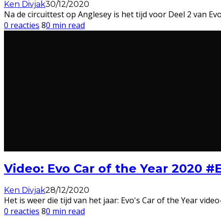
Ken Divjak
30/12/2020
Na de circuittest op Anglesey is het tijd voor Deel 2 van E
0 reacties
8
0 min read
Video: Evo Car of the Year 2020 #
Ken Divjak
28/12/2020
Het is weer die tijd van het jaar: Evo's Car of the Year vid
0 reacties
8
0 min read