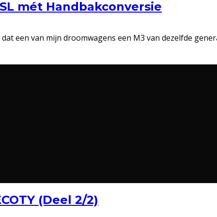
CSL mét Handbakconversie
n dat een van mijn droomwagens een M3 van dezelfde generati
ECOTY (Deel 2/2)