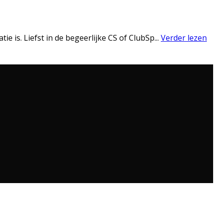
e is. Liefst in de begeerlijke CS of ClubSp
...
Verder lezen