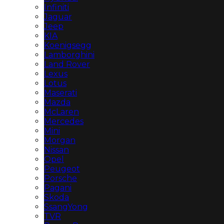
Infiniti
Jaguar
Jeep
KIA
Koenigsegg
Lamborghini
Land Rover
Lexus
Lotus
Maserati
Mazda
McLaren
Mercedes
Mini
Morgan
Nissan
Opel
Peugeot
Porsche
Pagani
Skoda
SsangYong
TVR