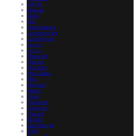
Infiniti
Jaguar
Jeep
KIA
Koenigsegg
Lamborghini
Land Rover
Lexus
Lotus
Maserati
Mazda
McLaren
Mercedes
Mini
Morgan
Nissan
Opel
Peugeot
Porsche
Pagani
Skoda
SsangYong
TVR