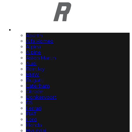
Automerken
Abarth
Alfa Romeo
Alpina
Alpine
Aston Martin
Audi
Bentley
BMW
Bugatti
Caterham
Citroën
Donkervoort
DS
Ferrari
FIAT
Ford
Honda
Hyundai