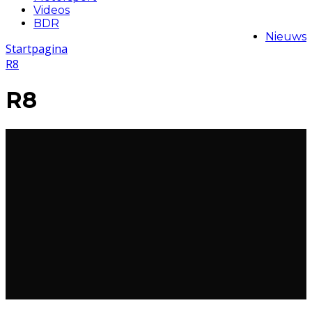
Videos
BDR
Nieuws
Startpagina
R8
R8