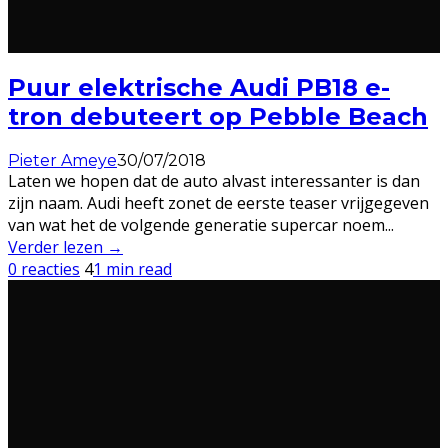
Puur elektrische Audi PB18 e-
tron debuteert op Pebble Beach
Pieter Ameye
30/07/2018
Laten we hopen dat de auto alvast interessanter is dan
zijn naam. Audi heeft zonet de eerste teaser vrijgegeven
van wat het de volgende generatie supercar noem
...
Verder lezen →
0 reacties
4
1 min read