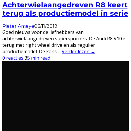
Achterwielaangedreven R8 keert
terug als productiemodel in serie
Pieter Ameye
06/11/2019
Goed nieuws voor de liefhebbers van
achterwielaangedreven supersporters. De Audi R8 V10 is
terug met right wheel drive en als regulier
productiemodel. De kans
...
Verder lezen →
0 reacties
3
5 min read