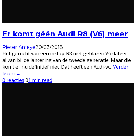
Er komt géén Audi R8 (V6) meer
Pieter Ameye
20/03/2018
Het gerucht van een instap-R8 met geblazen V6 dateert
al van bij de lancering van de tweede generatie. Maar die
komt er nu definitief niet. Dat heeft een Audi-w
...
Verder
lezen →
0 reacties
0
1 min read