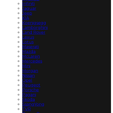
Infiniti
Jaguar
Jeep
KIA
Koenigsegg
Lamborghini
Land Rover
Lexus
Lotus
Maserati
Mazda
McLaren
Mercedes
Mini
Morgan
Nissan
Opel
Peugeot
Porsche
Pagani
Skoda
SsangYong
TVR