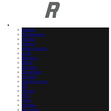
Automerken
Abarth
Alfa Romeo
Alpina
Alpine
Aston Martin
Audi
Bentley
BMW
Bugatti
Caterham
Citroën
Donkervoort
DS
Ferrari
FIAT
Ford
Honda
Hyundai