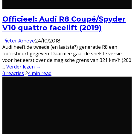
Officieel: Audi R8 Coupé/Spyder
V10 quattro facelift (2019)
Pieter Ameye
24/10/2018
Audi heeft de tweede (en laatste?) generatie R8 een
opfrisbeurt gegeven. Daarmee gaat de snelste versie
voor het eerst over de magische grens van 321 km/h (200
...
Verder lezen →
0 reacties
2
4 min read