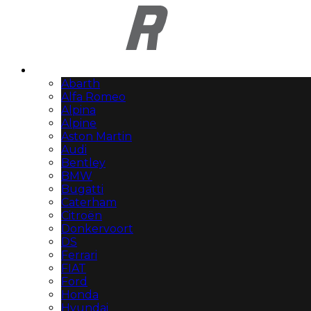
Automerken
Abarth
Alfa Romeo
Alpina
Alpine
Aston Martin
Audi
Bentley
BMW
Bugatti
Caterham
Citroën
Donkervoort
DS
Ferrari
FIAT
Ford
Honda
Hyundai