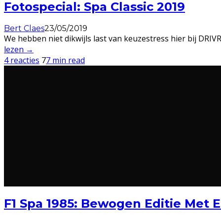
Fotospecial: Spa Classic 2019
Bert Claes
23/05/2019
We hebben niet dikwijls last van keuzestress hier bij DR
lezen →
4 reacties
7
7 min read
F1 Spa 1985: Bewogen Editie Met