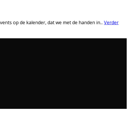
events op de kalender, dat we met de handen in
...
Verder