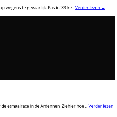
op wegens te gevaarlijk. Pas in ‘83 ke
...
Verder lezen →
r de etmaalrace in de Ardennen. Ziehier hoe
...
Verder lezen