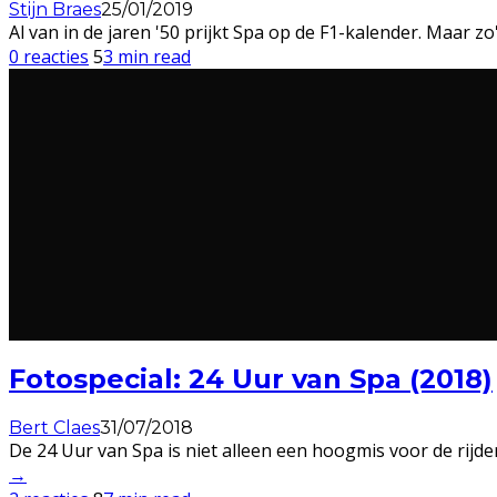
Stijn Braes
25/01/2019
Al van in de jaren '50 prijkt Spa op de F1-kalender. Maar zo
0 reacties
5
3 min read
Fotospecial: 24 Uur van Spa (2018)
Bert Claes
31/07/2018
De 24 Uur van Spa is niet alleen een hoogmis voor de rijd
→