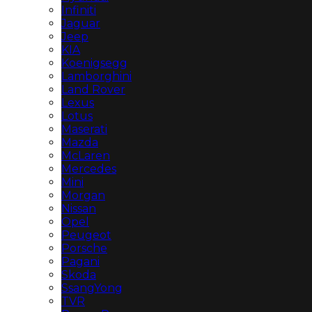
Infiniti
Jaguar
Jeep
KIA
Koenigsegg
Lamborghini
Land Rover
Lexus
Lotus
Maserati
Mazda
McLaren
Mercedes
Mini
Morgan
Nissan
Opel
Peugeot
Porsche
Pagani
Skoda
SsangYong
TVR