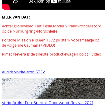
MEER VAN DAT:
Achtergrondvideo: Het Tesla Model S ‘Plaid’-ronderecord
op de Nürburgring-Norschleife
Porsche Mission R is een 1072 pk sterk voorsmaakje op
de volgende Cayman (+VIDEO)
Rimac Nevera is de snelste productiewagen ooit (+ Video)
Audi
drivr-rit
e-tron GT
EV
Vorig Artikel
FotoSpecial: Goodwood Revival 2021