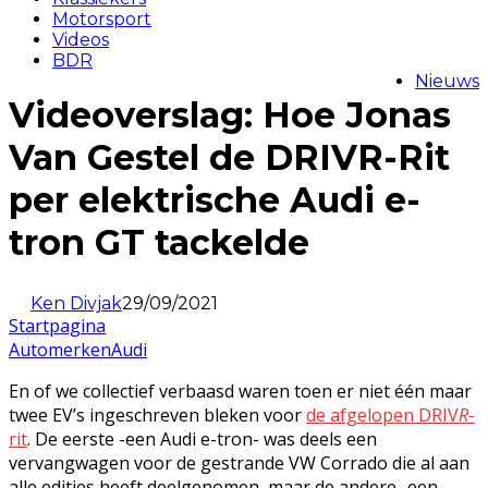
Motorsport
Videos
BDR
Nieuws
Videoverslag: Hoe Jonas
Van Gestel de DRIVR-Rit
per elektrische Audi e-
tron GT tackelde
Ken Divjak
29/09/2021
Startpagina
Automerken
Audi
En of we collectief verbaasd waren toen er niet één maar
twee EV’s ingeschreven bleken voor
de afgelopen DRIV
R
-
rit
. De eerste -een Audi e-tron- was deels een
vervangwagen voor de gestrande VW Corrado die al aan
alle edities heeft deelgenomen, maar de andere -een