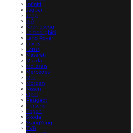
Infiniti
Jaguar
Jeep
KIA
Koenigsegg
Lamborghini
Land Rover
Lexus
Lotus
Maserati
Mazda
McLaren
Mercedes
Mini
Morgan
Nissan
Opel
Peugeot
Porsche
Pagani
Skoda
SsangYong
TVR