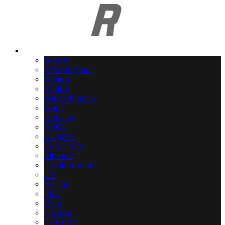
Automerken
Abarth
Alfa Romeo
Alpina
Alpine
Aston Martin
Audi
Bentley
BMW
Bugatti
Caterham
Citroën
Donkervoort
DS
Ferrari
FIAT
Ford
Honda
Hyundai