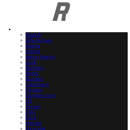
Automerken
Abarth
Alfa Romeo
Alpina
Alpine
Aston Martin
Audi
Bentley
BMW
Bugatti
Caterham
Citroën
Donkervoort
DS
Ferrari
FIAT
Ford
Honda
Hyundai