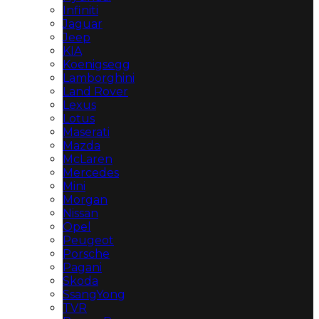
Infiniti
Jaguar
Jeep
KIA
Koenigsegg
Lamborghini
Land Rover
Lexus
Lotus
Maserati
Mazda
McLaren
Mercedes
Mini
Morgan
Nissan
Opel
Peugeot
Porsche
Pagani
Skoda
SsangYong
TVR