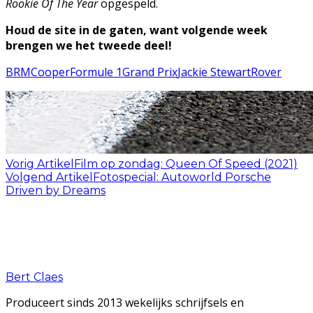
Rookie Of The Year
opgespeld.
Houd de site in de gaten, want volgende week
brengen we het tweede deel!
BRM
Cooper
Formule 1
Grand Prix
Jackie Stewart
Rover
Vorig Artikel
Film op zondag: Queen Of Speed (2021)
Volgend Artikel
Fotospecial: Autoworld Porsche
Driven by Dreams
Bert Claes
Produceert sinds 2013 wekelijks schrijfsels en