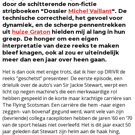
door de schitterende non-fictie
stripboeken “Dossier
Michel Vaillant
“. De
technische correctheid, het gevoel voor
dynamiek, en de scherpe pennentrekken
uit
huize Graton
hielden mij al lang in hun
greep. De honger om een eigen
interpretatie van deze reeks te maken
bleef knagen, ook al zou er uiteindelijk
meer dan een jaar over heen gaan.
Het is dan ook met enige trots, dat ik hier op DRIVR de
reeks “geschetst” presenteer. De eerste episode, een
drieluik over de auto’s van Sir Jackie Stewart, werpt een
licht op negen machine’s die een merkwaardige rol
hebben gespeeld in de korte maar krachtige carrière van
The Flying Scotsman. Een carrière die hem -naar eigen
zeggen- van bovenaf gegund werd, want vele van zijn
(bevriende) collega racepiloten hebben de jaren ’60 en ’70
van de sport helaas niet overleefd. Het is dit jaar exact 50
jaar geleden dat Stewart zijn helm aan de haak hing,