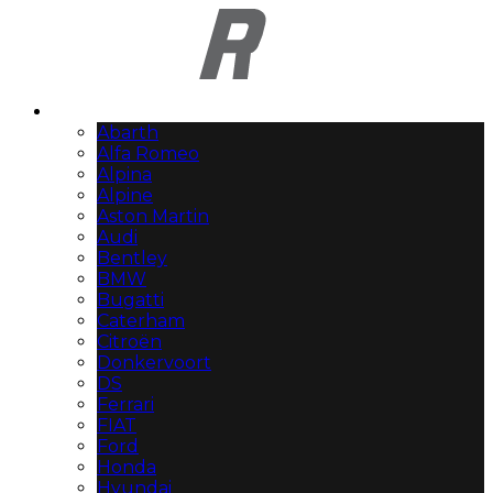
Automerken
Abarth
Alfa Romeo
Alpina
Alpine
Aston Martin
Audi
Bentley
BMW
Bugatti
Caterham
Citroën
Donkervoort
DS
Ferrari
FIAT
Ford
Honda
Hyundai