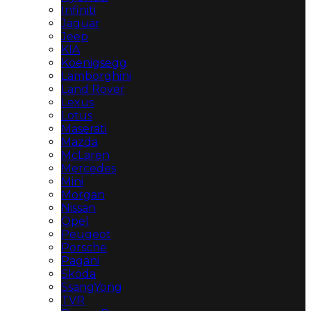
Infiniti
Jaguar
Jeep
KIA
Koenigsegg
Lamborghini
Land Rover
Lexus
Lotus
Maserati
Mazda
McLaren
Mercedes
Mini
Morgan
Nissan
Opel
Peugeot
Porsche
Pagani
Skoda
SsangYong
TVR