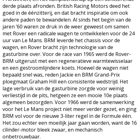
derde plaats afronden. British Racing Motors deed het
goed in de éénzitterij, en dat bracht inspiratie om ook
andere paden te bewandelen. Al sinds het begin van de
jaren ’60 waren ze druk in de weer geweest om samen
met Rover een radicale wagen te ontwikkelen voor de 24
uur van Le Mans. BRM leverde het chassis voor de
wagen, en Rover bracht zijn technologie van de
gasturbine over. Voor de race van 1965 werd de Rover-
BRM uitgerust met een regeneratieve warmtewisselaar
en een gestroomlijndere koets. Hoewel de wagen niet
bepaald snel was, reden Jackie en BRM Grand-Prix
ploegmaat Graham Hill een consistente wedstrijd. Het
lage verbruik van de gasturbine zorgde voor weinig
verliestijd in de pits, hetgeen ze een mooie 10e plaats
algemeen bezorgden. Voor 1966 werd de samenwerking
voor het Le Mans project niet meer verder gezet, en ging
BRM vol voor de nieuwe 3-liter regel in de Formule één.
Het zou echter een moeilijk jaar gaan worden, want de 16
cilinder-motor bleek zwaar, en mechanisch
onbetrouwbaar.