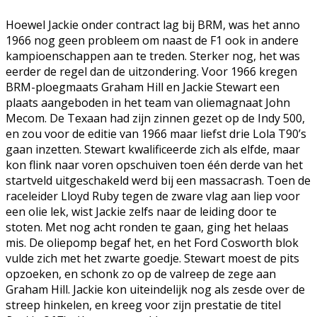
Hoewel Jackie onder contract lag bij BRM, was het anno
1966 nog geen probleem om naast de F1 ook in andere
kampioenschappen aan te treden. Sterker nog, het was
eerder de regel dan de uitzondering. Voor 1966 kregen
BRM-ploegmaats Graham Hill en Jackie Stewart een
plaats aangeboden in het team van oliemagnaat John
Mecom. De Texaan had zijn zinnen gezet op de Indy 500,
en zou voor de editie van 1966 maar liefst drie Lola T90’s
gaan inzetten. Stewart kwalificeerde zich als elfde, maar
kon flink naar voren opschuiven toen één derde van het
startveld uitgeschakeld werd bij een massacrash. Toen de
raceleider Lloyd Ruby tegen de zware vlag aan liep voor
een olie lek, wist Jackie zelfs naar de leiding door te
stoten. Met nog acht ronden te gaan, ging het helaas
mis. De oliepomp begaf het, en het Ford Cosworth blok
vulde zich met het zwarte goedje. Stewart moest de pits
opzoeken, en schonk zo op de valreep de zege aan
Graham Hill. Jackie kon uiteindelijk nog als zesde over de
streep hinkelen, en kreeg voor zijn prestatie de titel