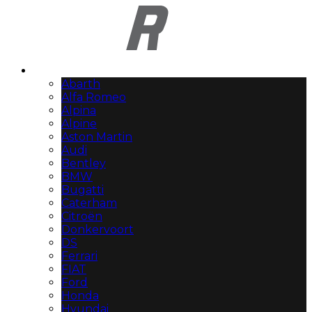
Automerken
Abarth
Alfa Romeo
Alpina
Alpine
Aston Martin
Audi
Bentley
BMW
Bugatti
Caterham
Citroën
Donkervoort
DS
Ferrari
FIAT
Ford
Honda
Hyundai