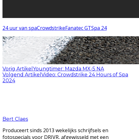
24 uur van spa
Crowdstrike
Fanatec GT
Spa 24
Vorig Artikel
Youngtimer: Mazda MX-5 NA
Volgend Artikel
Video: Crowdstrike 24 Hours of Spa
2024
Bert Claes
Produceert sinds 2013 wekelijks schrijfsels en
fotospecials voor DRIVR, afgewisseld met een