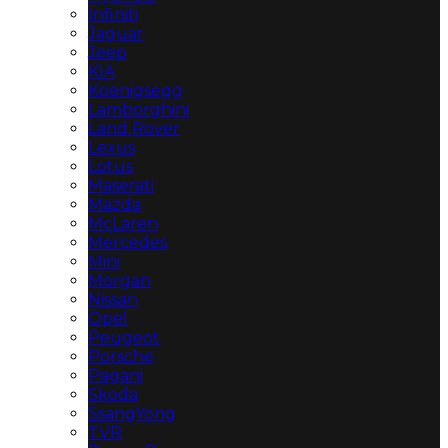
Infiniti
Jaguar
Jeep
KIA
Koenigsegg
Lamborghini
Land Rover
Lexus
Lotus
Maserati
Mazda
McLaren
Mercedes
Mini
Morgan
Nissan
Opel
Peugeot
Porsche
Pagani
Skoda
SsangYong
TVR