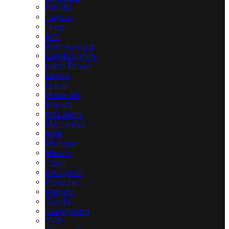
Infiniti
Jaguar
Jeep
KIA
Koenigsegg
Lamborghini
Land Rover
Lexus
Lotus
Maserati
Mazda
McLaren
Mercedes
Mini
Morgan
Nissan
Opel
Peugeot
Porsche
Pagani
Skoda
SsangYong
TVR