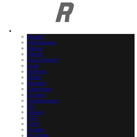
Automerken
Abarth
Alfa Romeo
Alpina
Alpine
Aston Martin
Audi
Bentley
BMW
Bugatti
Caterham
Citroën
Donkervoort
DS
Ferrari
FIAT
Ford
Honda
Hyundai