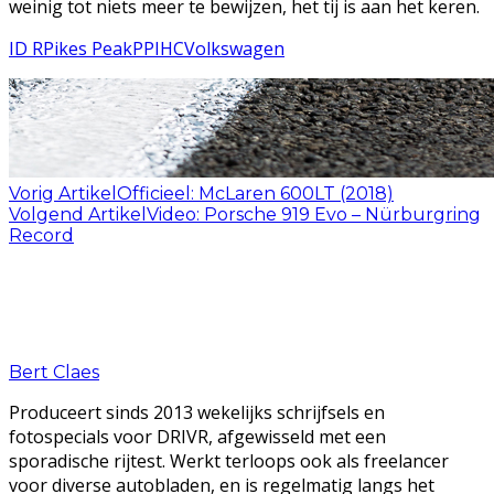
weinig tot niets meer te bewijzen, het tij is aan het keren.
ID R
Pikes Peak
PPIHC
Volkswagen
Vorig Artikel
Officieel: McLaren 600LT (2018)
Volgend Artikel
Video: Porsche 919 Evo – Nürburgring
Record
Bert Claes
Produceert sinds 2013 wekelijks schrijfsels en
fotospecials voor DRIVR, afgewisseld met een
sporadische rijtest. Werkt terloops ook als freelancer
voor diverse autobladen, en is regelmatig langs het