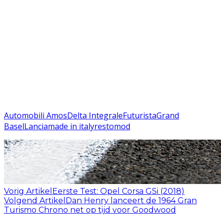
Automobili Amos
Delta Integrale
Futurista
Grand
Basel
Lancia
made in italy
restomod
Vorig Artikel
Eerste Test: Opel Corsa GSi (2018)
Volgend Artikel
Dan Henry lanceert de 1964 Gran
Turismo Chrono net op tijd voor Goodwood