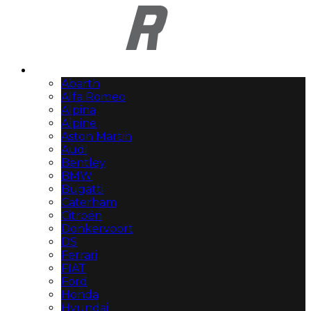
Automerken
Abarth
Alfa Romeo
Alpina
Alpine
Aston Martin
Audi
Bentley
BMW
Bugatti
Caterham
Citroën
Donkervoort
DS
Ferrari
FIAT
Ford
Honda
Hyundai