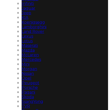
Infiniti
Jaguar
Jeep
KIA
Koenigsegg
Lamborghini
Land Rover
Lexus
Lotus
Maserati
Mazda
McLaren
Mercedes
Mini
Morgan
Nissan
Opel
Peugeot
Porsche
Pagani
Skoda
SsangYong
TVR