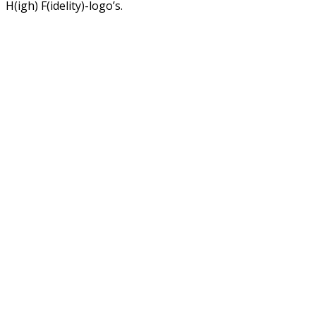
H(igh) F(idelity)-logo’s.