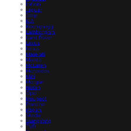
Infiniti
Jaguar
Jeep
KIA
Koenigsegg
Lamborghini
Land Rover
Lexus
Lotus
Maserati
Mazda
McLaren
Mercedes
Mini
Morgan
Nissan
Opel
Peugeot
Porsche
Pagani
Skoda
SsangYong
TVR