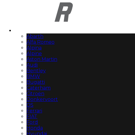
Automerken
Abarth
Alfa Romeo
Alpina
Alpine
Aston Martin
Audi
Bentley
BMW
Bugatti
Caterham
Citroën
Donkervoort
DS
Ferrari
FIAT
Ford
Honda
Hyundai