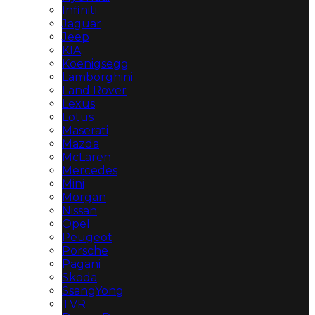
Infiniti
Jaguar
Jeep
KIA
Koenigsegg
Lamborghini
Land Rover
Lexus
Lotus
Maserati
Mazda
McLaren
Mercedes
Mini
Morgan
Nissan
Opel
Peugeot
Porsche
Pagani
Skoda
SsangYong
TVR