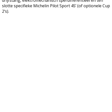
drijfstang, elektromechanisch sperdifferentieel en ten
slotte specifieke Michelin Pilot Sport 4S’ (of optionele Cup
2’s).