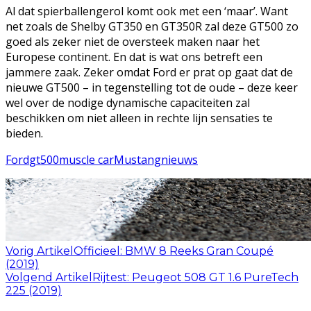
Al dat spierballengerol komt ook met een ‘maar’. Want
net zoals de Shelby GT350 en GT350R zal deze GT500 zo
goed als zeker niet de oversteek maken naar het
Europese continent. En dat is wat ons betreft een
jammere zaak. Zeker omdat Ford er prat op gaat dat de
nieuwe GT500 – in tegenstelling tot de oude – deze keer
wel over de nodige dynamische capaciteiten zal
beschikken om niet alleen in rechte lijn sensaties te
bieden.
Ford
gt500
muscle car
Mustang
nieuws
Vorig Artikel
Officieel: BMW 8 Reeks Gran Coupé
(2019)
Volgend Artikel
Rijtest: Peugeot 508 GT 1.6 PureTech
225 (2019)