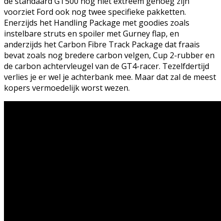
de standaard GT500 nog niet extreem genoeg zijn
voorziet Ford ook nog twee specifieke pakketten.
Enerzijds het Handling Package met goodies zoals
instelbare struts en spoiler met Gurney flap, en
anderzijds het Carbon Fibre Track Package dat fraais
bevat zoals nog bredere carbon velgen, Cup 2-rubber en
de carbon achtervleugel van de GT4-racer. Tezelfdertijd
verlies je er wel je achterbank mee. Maar dat zal de meest
kopers vermoedelijk worst wezen.