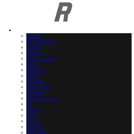
Automerken
Abarth
Alfa Romeo
Alpina
Alpine
Aston Martin
Audi
Bentley
BMW
Bugatti
Caterham
Citroën
Donkervoort
DS
Ferrari
FIAT
Ford
Honda
Hyundai