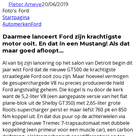
Pieter Ameye
20/06/2019
Foto's: Ford
Startpagina
Automerken
Ford
Daarmee lanceert Ford zijn krachtigste
motor ooit. En dat in een Mustang! Als dat
maar goed afloopt…
Al van bij zijn lancering op het salon van Detroit begin dit
jaar wist Ford dat de nieuwe GT500 de krachtigste
straatlegale Ford ooit zou zijn. Maar hoeveel vermogen
de gesuperchargede V8 nu precies produceerde hield
Ford angstvallig geheim. Die kogel is nu door de kerk
want de 5,2-liter V8 (een aangepaste versie van het flat
plane-blok uit de Shelby GT350) met 2,65-liter grote
Roots-supercharger perst er maar liefst 760 pk en 850
Nm koppel uit. En dat dus puur op de achterwielen via
een gloednieuwe Tremec 7-trapsautomaat met dubbele
koppeling (een primeur voor een muscle car), een carbon