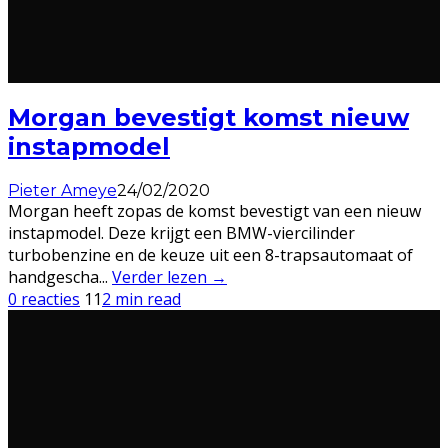
Morgan bevestigt komst nieuw
instapmodel
Pieter Ameye
24/02/2020
Morgan heeft zopas de komst bevestigt van een nieuw
instapmodel. Deze krijgt een BMW-viercilinder
turbobenzine en de keuze uit een 8-trapsautomaat of
handgescha
...
Verder lezen →
0 reacties
11
2 min read