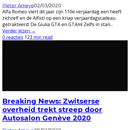
Pieter Ameye
02/03/2020
Alfa Romeo viert dit jaar zijn 110e verjaardag een heeft
zichzelf en de Alfisti op een knap verjaardagscadeau
getrakteerd: De Giulia GTA en GTAm! Zelfs in stan
...
Verder lezen →
0 reacties
12
3 min read
Breaking News: Zwitserse
overheid trekt streep door
Autosalon Genève 2020