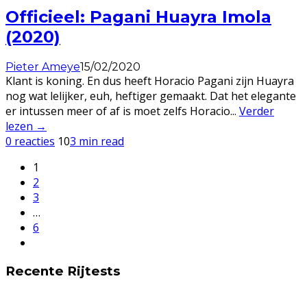
Officieel: Pagani Huayra Imola
(2020)
Pieter Ameye
15/02/2020
Klant is koning. En dus heeft Horacio Pagani zijn Huayra
nog wat lelijker, euh, heftiger gemaakt. Dat het elegante
er intussen meer of af is moet zelfs Horacio
...
Verder
lezen →
0 reacties
10
3 min read
1
2
3
…
6
Recente Rijtests