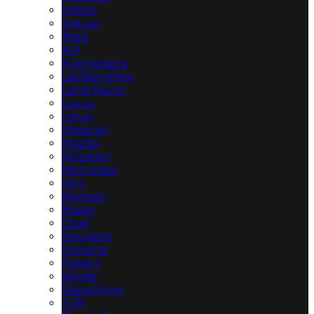
Infiniti
Jaguar
Jeep
KIA
Koenigsegg
Lamborghini
Land Rover
Lexus
Lotus
Maserati
Mazda
McLaren
Mercedes
Mini
Morgan
Nissan
Opel
Peugeot
Porsche
Pagani
Skoda
SsangYong
TVR