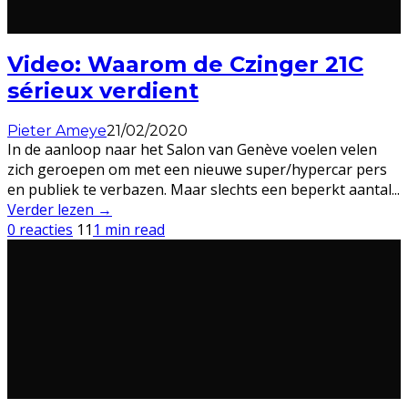
Video: Waarom de Czinger 21C
sérieux verdient
Pieter Ameye
21/02/2020
In de aanloop naar het Salon van Genève voelen velen
zich geroepen om met een nieuwe super/hypercar pers
en publiek te verbazen. Maar slechts een beperkt aantal
...
Verder lezen →
0 reacties
11
1 min read