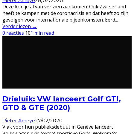
Pieter Ameye
28/02/2020
Deze kon je al van ver zien aankomen. Ook Zwitserland
heeft te kampen met de coronacrisis en dat heeft zo zijn
gevolgen voor internationale bijeenkomsten. Eerd
...
Verder lezen →
0 reacties
10
1 min read
Drieluik: VW lanceert Golf GTI,
GTD & GTE (2020)
Pieter Ameye
27/02/2020
Vlak voor hun publieksdebuut in Genève lanceert
Volkswagen drie (extra) sportieve Golfs. Welkom 8e