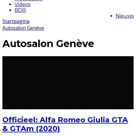
Videos
BDR
Nieuws
Startpagina
Autosalon Genève
Autosalon Genève
Officieel: Alfa Romeo Giulia GTA
& GTAm (2020)