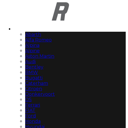
Automerken
Abarth
Alfa Romeo
Alpina
Alpine
Aston Martin
Audi
Bentley
BMW
Bugatti
Caterham
Citroën
Donkervoort
DS
Ferrari
FIAT
Ford
Honda
Hyundai