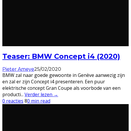
Teaser: BMW Concept i4 (2020)
Pieter Ameye
25/02/2020
BMW zal naar goede gewoonte in Genève aanwezig zijn
en zal er zijn Concept i4 presenteren. Een puur
elektrische concept Gran Coupe als voorbode van een
producti
...
Verder lezen →
0 reacties
8
0 min read