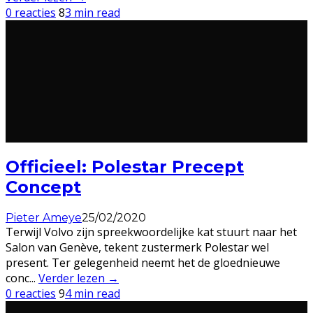
0 reacties
8
3 min read
Officieel: Polestar Precept
Concept
Pieter Ameye
25/02/2020
Terwijl Volvo zijn spreekwoordelijke kat stuurt naar het
Salon van Genève, tekent zustermerk Polestar wel
present. Ter gelegenheid neemt het de gloednieuwe
conc
...
Verder lezen →
0 reacties
9
4 min read