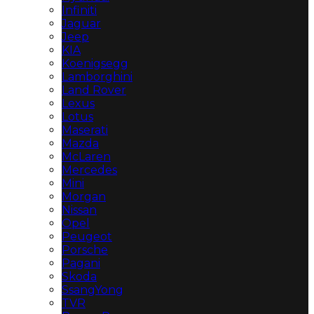
Infiniti
Jaguar
Jeep
KIA
Koenigsegg
Lamborghini
Land Rover
Lexus
Lotus
Maserati
Mazda
McLaren
Mercedes
Mini
Morgan
Nissan
Opel
Peugeot
Porsche
Pagani
Skoda
SsangYong
TVR