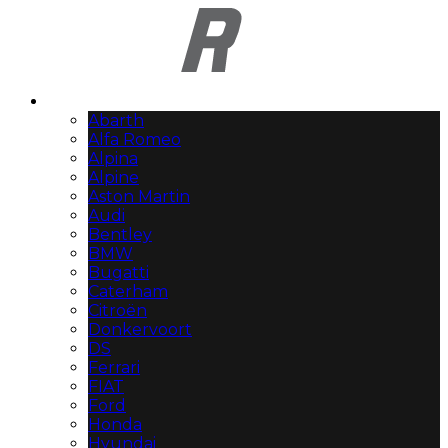
Automerken
Abarth
Alfa Romeo
Alpina
Alpine
Aston Martin
Audi
Bentley
BMW
Bugatti
Caterham
Citroën
Donkervoort
DS
Ferrari
FIAT
Ford
Honda
Hyundai