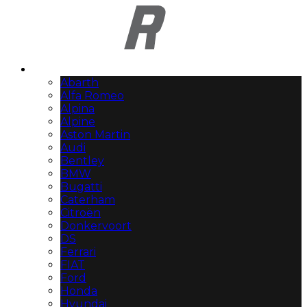
Automerken
Abarth
Alfa Romeo
Alpina
Alpine
Aston Martin
Audi
Bentley
BMW
Bugatti
Caterham
Citroën
Donkervoort
DS
Ferrari
FIAT
Ford
Honda
Hyundai