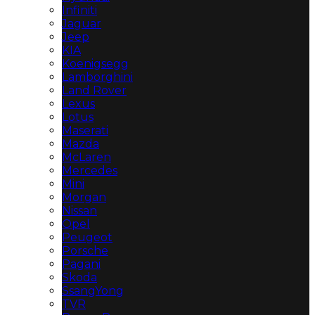
Infiniti
Jaguar
Jeep
KIA
Koenigsegg
Lamborghini
Land Rover
Lexus
Lotus
Maserati
Mazda
McLaren
Mercedes
Mini
Morgan
Nissan
Opel
Peugeot
Porsche
Pagani
Skoda
SsangYong
TVR