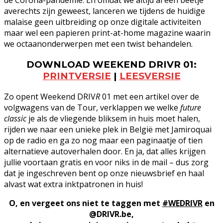
de Corona-pandemie. En omdat we altijd al een beetje
averechts zijn geweest, lanceren we tijdens de huidige
malaise geen uitbreiding op onze digitale activiteiten
maar wel een papieren print-at-home magazine waarin
we octaanonderwerpen met een twist behandelen.
DOWNLOAD WEEKEND DRIVR 01:
PRINTVERSIE
|
LEESVERSIE
Zo opent Weekend DRIV
R
01 met een artikel over de
volgwagens van de Tour, verklappen we welke
future
classic
je als de vliegende bliksem in huis moet halen,
rijden we naar een unieke plek in België met Jamiroquai
op de radio en ga zo nog maar een paginaatje of tien
alternatieve autoverhalen door. En ja, dat alles krijgen
jullie voortaan gratis en voor niks in de mail – dus zorg
dat je ingeschreven bent op onze nieuwsbrief en haal
alvast wat extra inktpatronen in huis!
O, en vergeet ons niet te taggen met
#WEDRIVR
en
@DRIVR.be,