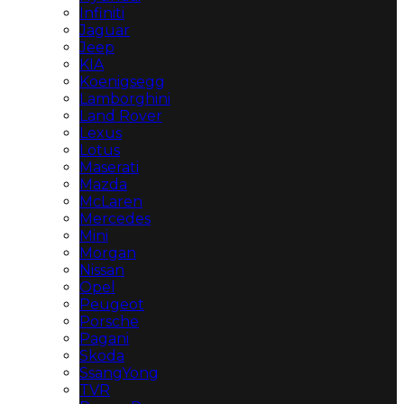
Infiniti
Jaguar
Jeep
KIA
Koenigsegg
Lamborghini
Land Rover
Lexus
Lotus
Maserati
Mazda
McLaren
Mercedes
Mini
Morgan
Nissan
Opel
Peugeot
Porsche
Pagani
Skoda
SsangYong
TVR