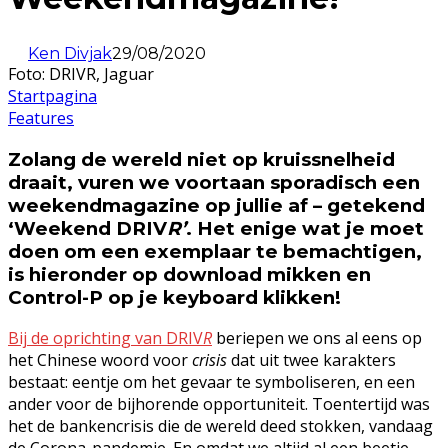
Ken Divjak
29/08/2020
Foto: DRIVR, Jaguar
Startpagina
Features
Zolang de wereld niet op kruissnelheid
draait, vuren we voortaan sporadisch een
weekendmagazine op jullie af – getekend
‘Weekend DRIV
R’
. Het enige wat je moet
doen om een exemplaar te bemachtigen,
is hieronder op download mikken en
Control-P op je keyboard klikken!
Bij de oprichting van DRIV
R
beriepen we ons al eens op
het Chinese woord voor
crisis
dat uit twee karakters
bestaat: eentje om het gevaar te symboliseren, en een
ander voor de bijhorende opportuniteit. Toentertijd was
het de bankencrisis die de wereld deed stokken, vandaag