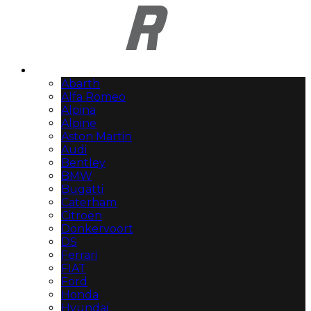
Automerken
Abarth
Alfa Romeo
Alpina
Alpine
Aston Martin
Audi
Bentley
BMW
Bugatti
Caterham
Citroën
Donkervoort
DS
Ferrari
FIAT
Ford
Honda
Hyundai