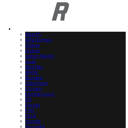
Automerken
Abarth
Alfa Romeo
Alpina
Alpine
Aston Martin
Audi
Bentley
BMW
Bugatti
Caterham
Citroën
Donkervoort
DS
Ferrari
FIAT
Ford
Honda
Hyundai