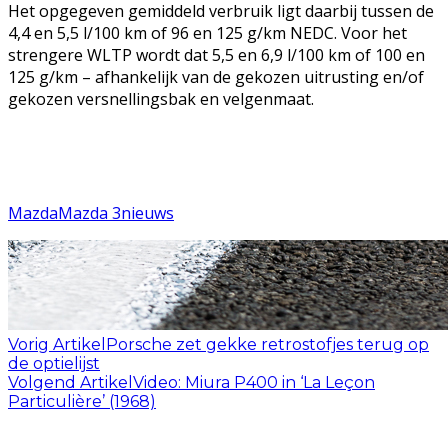
Het opgegeven gemiddeld verbruik ligt daarbij tussen de
4,4 en 5,5 l/100 km of 96 en 125 g/km NEDC. Voor het
strengere WLTP wordt dat 5,5 en 6,9 l/100 km of 100 en
125 g/km – afhankelijk van de gekozen uitrusting en/of
gekozen versnellingsbak en velgenmaat.
Mazda
Mazda 3
nieuws
Vorig Artikel
Porsche zet gekke retrostofjes terug op
de optielijst
Volgend Artikel
Video: Miura P400 in ‘La Leçon
Particulière’ (1968)