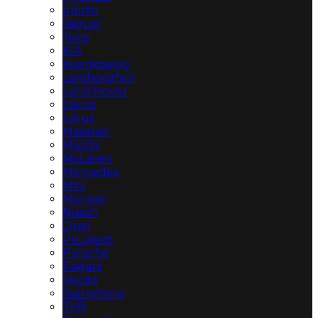
Infiniti
Jaguar
Jeep
KIA
Koenigsegg
Lamborghini
Land Rover
Lexus
Lotus
Maserati
Mazda
McLaren
Mercedes
Mini
Morgan
Nissan
Opel
Peugeot
Porsche
Pagani
Skoda
SsangYong
TVR