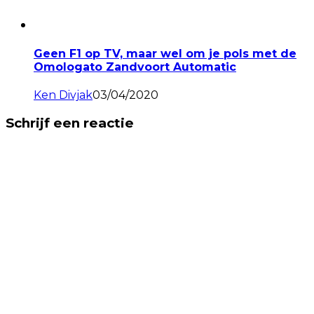
Geen F1 op TV, maar wel om je pols met de
Omologato Zandvoort Automatic
Ken Divjak
03/04/2020
Schrijf een reactie