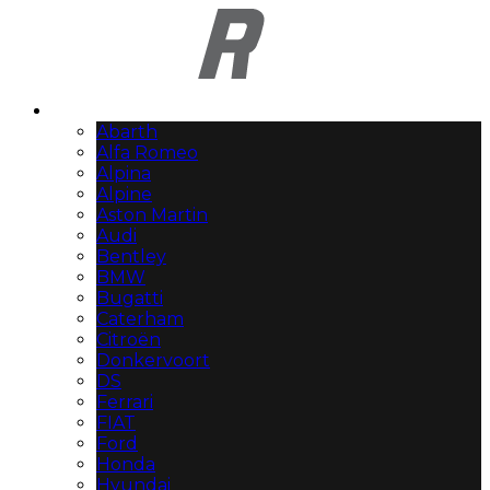
Automerken
Abarth
Alfa Romeo
Alpina
Alpine
Aston Martin
Audi
Bentley
BMW
Bugatti
Caterham
Citroën
Donkervoort
DS
Ferrari
FIAT
Ford
Honda
Hyundai