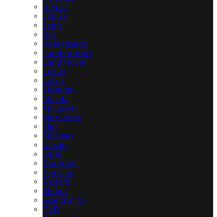
Infiniti
Jaguar
Jeep
KIA
Koenigsegg
Lamborghini
Land Rover
Lexus
Lotus
Maserati
Mazda
McLaren
Mercedes
Mini
Morgan
Nissan
Opel
Peugeot
Porsche
Pagani
Skoda
SsangYong
TVR